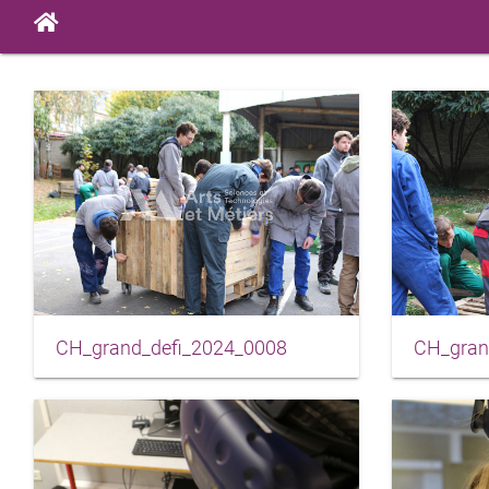
CH_grand_defi_2024_0008
CH_gran