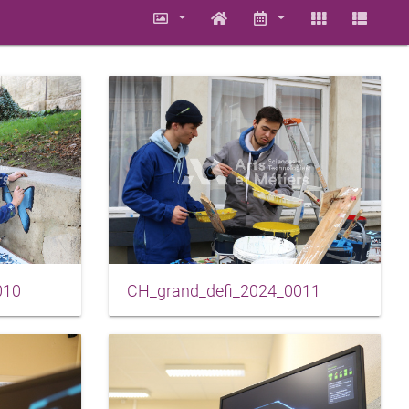
010
CH_grand_defi_2024_0011