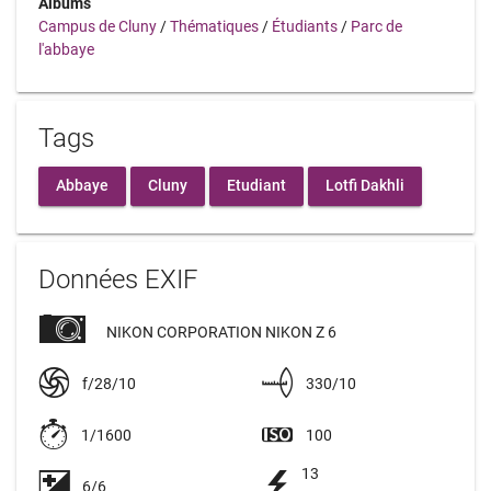
Albums
Campus de Cluny
/
Thématiques
/
Étudiants
/
Parc de
l'abbaye
Tags
Abbaye
Cluny
Etudiant
Lotfi Dakhli
Données EXIF
NIKON CORPORATION NIKON Z 6
f/28/10
330/10
1/1600
100
13
6/6