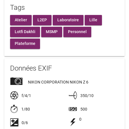
Tags
Atelier
L2EP
Laboratoire
Lille
Lotfi Dakhli
MSMP
Personnel
Plateforme
Données EXIF
NIKON CORPORATION NIKON Z 6
f/4/1
350/10
1/80
500
0
0/6