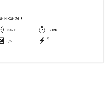
N NIKON Z6_3
700/10
1/160
0
0/6