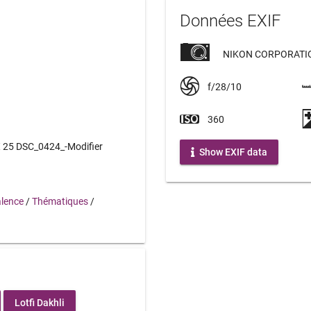
Données EXIF
NIKON CORPORATIO
f/28/10
360
5 DSC_0424_-Modifier
Show EXIF data
lence
/
Thématiques
/
Lotfi Dakhli