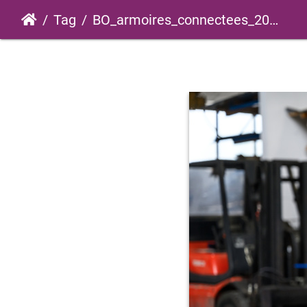
Tag
BO_armoires_connectees_2025_0008