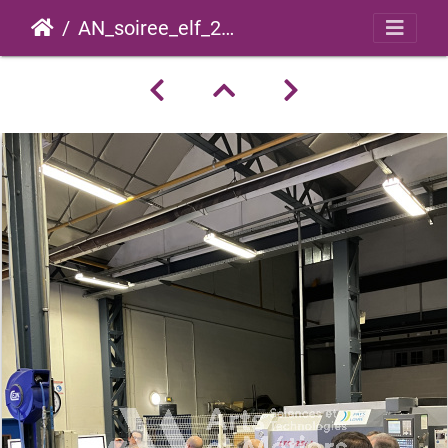
AN_soiree_elf_2025_0016