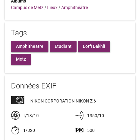
Albums
Campus de Metz
/
Lieux
/
Amphithéâtre
Tags
Amphitheatre
Etudiant
Lotfi Dakhli
Metz
Données EXIF
NIKON CORPORATION NIKON Z 6
f/18/10
1350/10
1/320
500