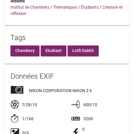
Albums
Institut de Chambéry
/
Thématiques
/
Étudiants
/
Création et
réflexion
Tags
Chambery
Etudiant
Lotfi Dakhli
Données EXIF
NIKON CORPORATION NIKON Z 6
f/28/10
600/10
1/160
3200
0
0/6