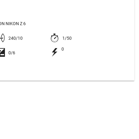
N NIKON Z 6
240/10
1/50
0
0/6