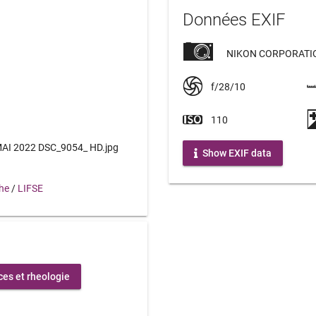
Données EXIF
NIKON CORPORATIO
f/28/10
110
AI 2022 DSC_9054_ HD.jpg
Show EXIF data
che
/
LIFSE
es et rheologie