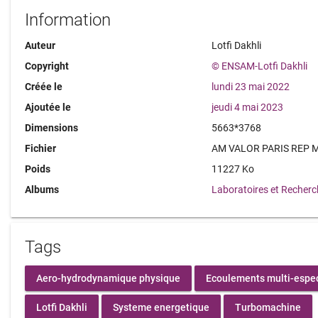
Information
Auteur
Lotfi Dakhli
Copyright
© ENSAM-Lotfi Dakhli
Créée le
lundi 23 mai 2022
Ajoutée le
jeudi 4 mai 2023
Dimensions
5663*3768
Fichier
AM VALOR PARIS REP M
Poids
11227 Ko
Albums
Laboratoires et Recher
Tags
Aero-hydrodynamique physique
Ecoulements multi-espec
Lotfi Dakhli
Systeme energetique
Turbomachine