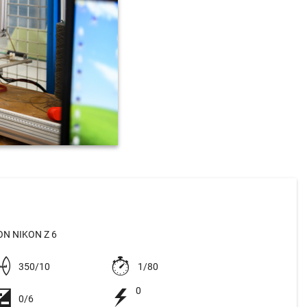
N NIKON Z 6
350/10
1/80
0
0/6