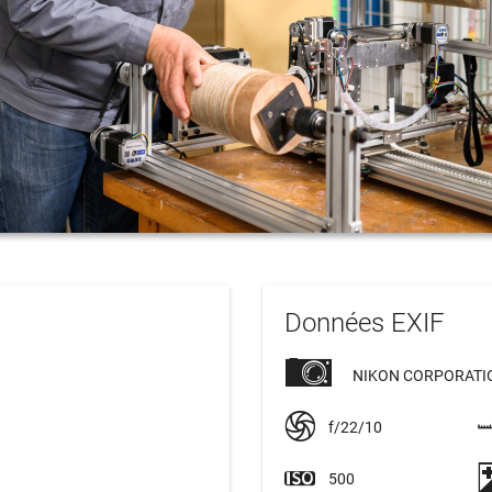
Données EXIF
NIKON CORPORATIO
f/22/10
500