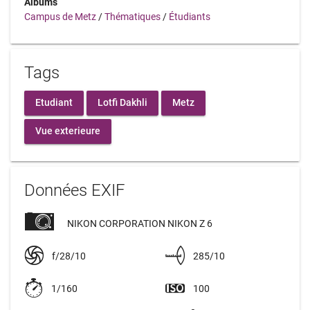
Albums
Campus de Metz
/
Thématiques
/
Étudiants
Tags
Etudiant
Lotfi Dakhli
Metz
Vue exterieure
Données EXIF
NIKON CORPORATION NIKON Z 6
f/28/10
285/10
1/160
100