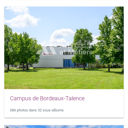
Campus de Bordeaux-Talence
686 photos dans 32 sous-albums