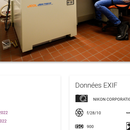
Données EXIF
NIKON CORPORATIO
 2022
f/28/10
2022
900