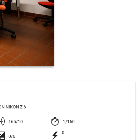
N NIKON Z 6
165/10
1/160
0
0/6