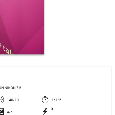
N NIKON Z 6
140/10
1/125
0
4/6