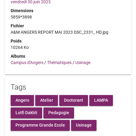
vendredi 30 juin 2023
Dimensions
5859*3898
Fichier
A&M ANGERS REPORT MAI 2023 DSC_2331_ HD.jpg
Poids
10264 Ko
Albums
Campus d'Angers
/
Thématiques
/
Usinage
Tags
Angers
Atelier
Doctorant
LAMPA
Lotfi Dakhli
Pedagogie
Programme Grande Ecole
Usinage