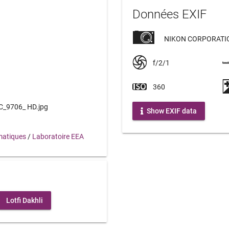
Données EXIF
NIKON CORPORATIO
f/2/1
360
_9706_ HD.jpg
Show EXIF data
atiques
/
Laboratoire EEA
Lotfi Dakhli