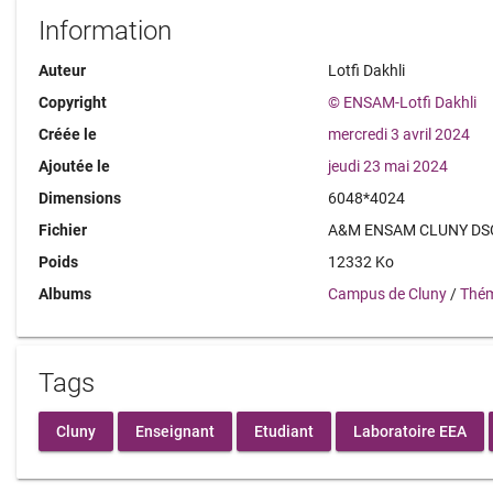
Information
Auteur
Lotfi Dakhli
Copyright
© ENSAM-Lotfi Dakhli
Créée le
mercredi 3 avril 2024
Ajoutée le
jeudi 23 mai 2024
Dimensions
6048*4024
Fichier
A&M ENSAM CLUNY DSC
Poids
12332 Ko
Albums
Campus de Cluny
/
Thém
Tags
Cluny
Enseignant
Etudiant
Laboratoire EEA