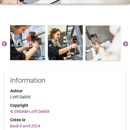
Information
Auteur
Lotfi Dakhli
Copyright
© ENSAM-Lotfi Dakhli
Créée le
jeudi 4 avril 2024