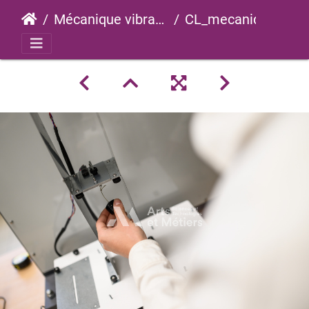
Mécanique vibratoire
CL_mecanique_vibratoire_2024_0014