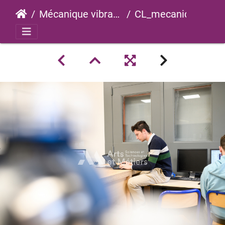
Mécanique vibratoire
CL_mecanique_vibratoire_2024_0021