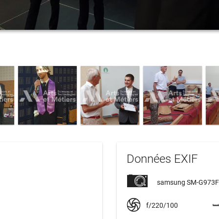
Données EXIF
c
samsung SM-G973F
f/220/100