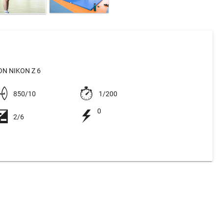
N NIKON Z 6
850/10
1/200
0
2/6