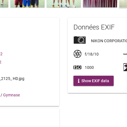
Données EXIF
NIKON CORPORATIO
22
f/18/10
2
1000
2125_ HD.jpg
Show EXIF data
/
Gymnase