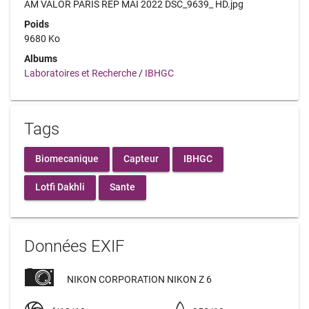
AM VALOR PARIS REP MAI 2022 DSC_9639_ HD.jpg
Poids
9680 Ko
Albums
Laboratoires et Recherche
/
IBHGC
Tags
Biomecanique
Capteur
IBHGC
Lotfi Dakhli
Sante
Données EXIF
NIKON CORPORATION NIKON Z 6