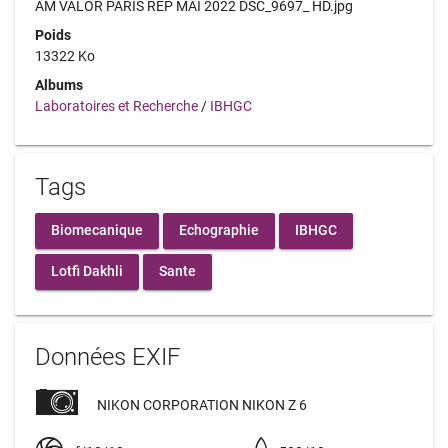
AM VALOR PARIS REP MAI 2022 DSC_9697_ HD.jpg
Poids
13322 Ko
Albums
Laboratoires et Recherche
/
IBHGC
Tags
Biomecanique
Echographie
IBHGC
Lotfi Dakhli
Sante
Données EXIF
NIKON CORPORATION NIKON Z 6