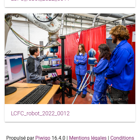
LCFC_robot_2022_0012
Propulsé par
Piwigo
16.4.0
|
Mentions légales
|
Conditions