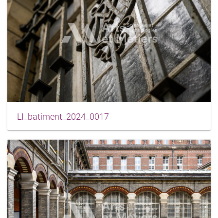
LI_batiment_2024_0017