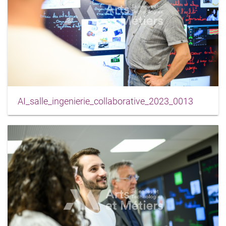
AI_salle_ingenierie_collaborative_2023_0013