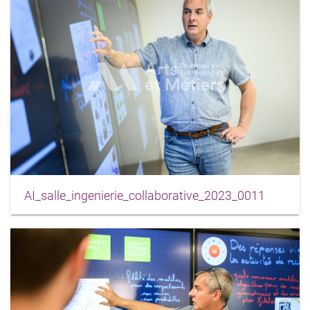
AI_salle_ingenierie_collaborative_2023_0011