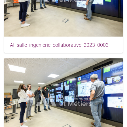
AI_salle_ingenierie_collaborative_2023_0003