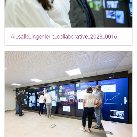
AI_salle_ingenierie_collaborative_2023_0016