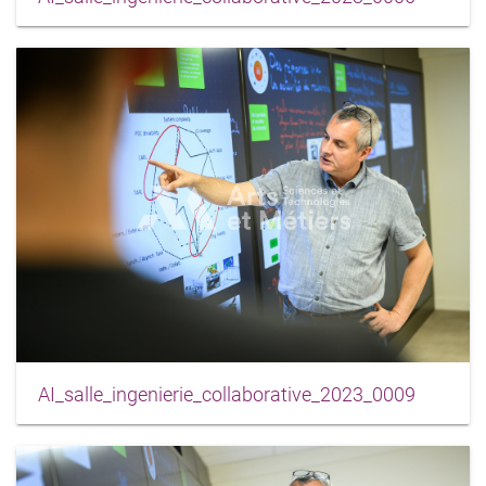
AI_salle_ingenierie_collaborative_2023_0009