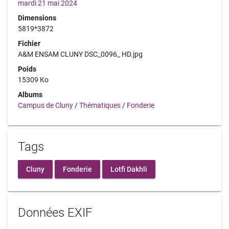
mardi 21 mai 2024
Dimensions
5819*3872
Fichier
A&M ENSAM CLUNY DSC_0096_ HD.jpg
Poids
15309 Ko
Albums
Campus de Cluny
/
Thématiques
/
Fonderie
Tags
Cluny
Fonderie
Lotfi Dakhli
Données EXIF