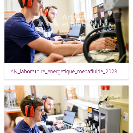
AN_laboratoire_energetique_mecafluide_2023_0017