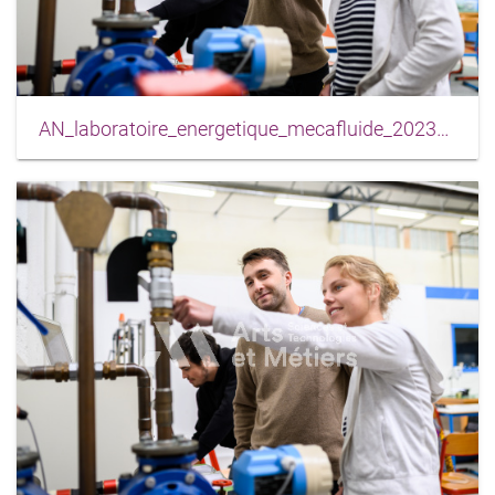
AN_laboratoire_energetique_mecafluide_2023_0011