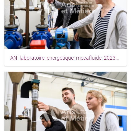
AN_laboratoire_energetique_mecafluide_2023_0010