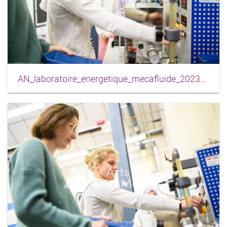
AN_laboratoire_energetique_mecafluide_2023_0001