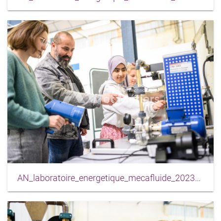
AN_laboratoire_energetique_mecafluide_2023_0005