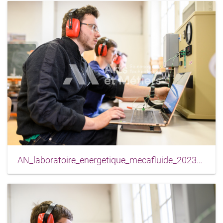
AN_laboratoire_energetique_mecafluide_2023_0014