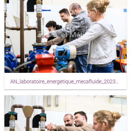
AN_laboratoire_energetique_mecafluide_2023_0007