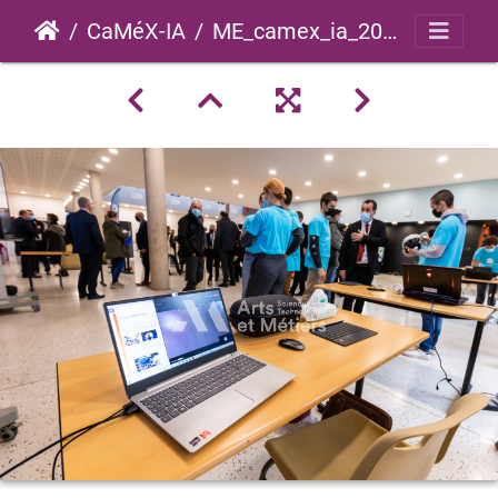
CaMéX-IA
ME_camex_ia_2021_0022