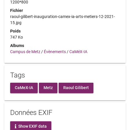
1200*800
Fichier
raoul-gilibert-inauguration-camex-ia-arts-metiers-12-2021-
15.jpg
Poids
747 Ko
Albums
Campus de Metz
/
Évènements
/
CaMéX-IA
Tags
CaMeX-IA
Metz
Raoul Gilibert
Données EXIF
Show EXIF data