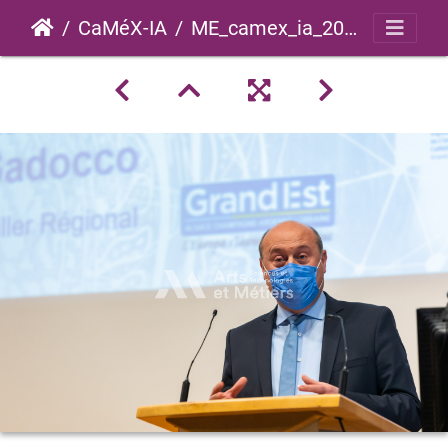
CaMéX-IA
ME_camex_ia_2021_0057