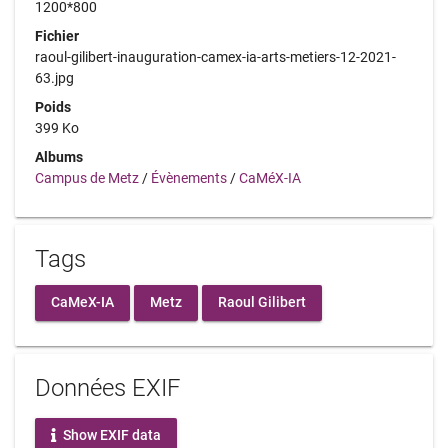
1200*800
Fichier
raoul-gilibert-inauguration-camex-ia-arts-metiers-12-2021-
63.jpg
Poids
399 Ko
Albums
Campus de Metz
/
Évènements
/
CaMéX-IA
Tags
CaMeX-IA
Metz
Raoul Gilibert
Données EXIF
Show EXIF data