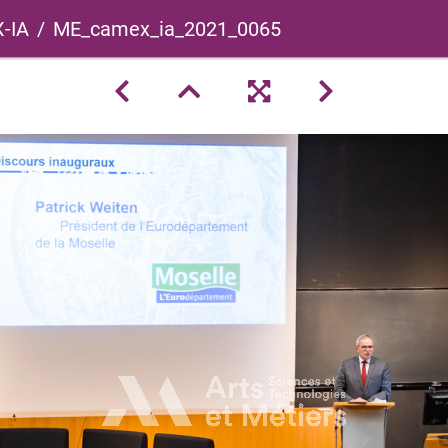
-IA
ME_camex_ia_2021_0065