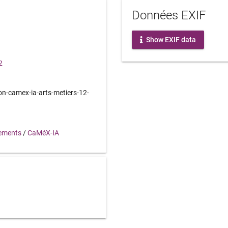
Données EXIF
Show EXIF data
2
ion-camex-ia-arts-metiers-12-
ements
/
CaMéX-IA