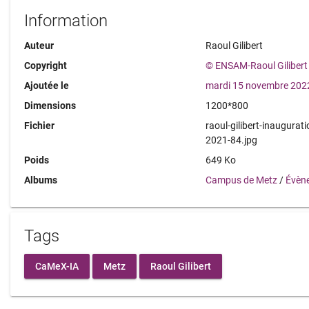
Information
Auteur
Raoul Gilibert
Copyright
© ENSAM-Raoul Gilibert
Ajoutée le
mardi 15 novembre 202
Dimensions
1200*800
Fichier
raoul-gilibert-inaugurat
2021-84.jpg
Poids
649 Ko
Albums
Campus de Metz
/
Évèn
Tags
CaMeX-IA
Metz
Raoul Gilibert