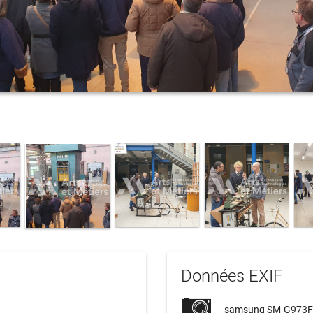
Données EXIF
c
samsung SM-G973F