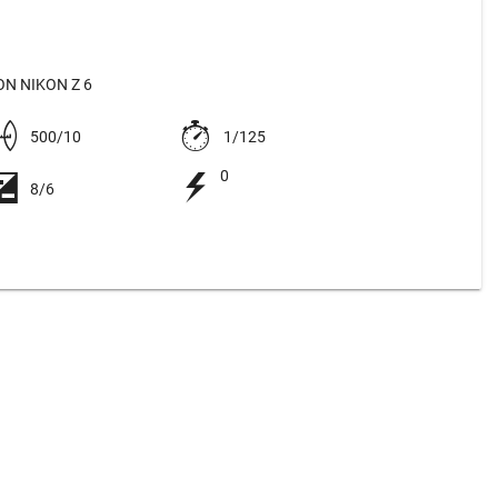
N NIKON Z 6
500/10
1/125
0
8/6