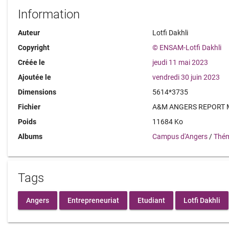
Information
Auteur
Lotfi Dakhli
Copyright
© ENSAM-Lotfi Dakhli
Créée le
jeudi 11 mai 2023
Ajoutée le
vendredi 30 juin 2023
Dimensions
5614*3735
Fichier
A&M ANGERS REPORT M
Poids
11684 Ko
Albums
Campus d'Angers
/
Thém
Tags
Angers
Entrepreneuriat
Etudiant
Lotfi Dakhli