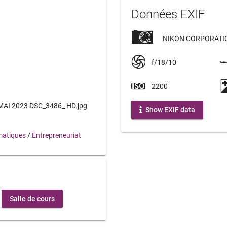
Données EXIF
NIKON CORPORATIO
f/18/10
2200
AI 2023 DSC_3486_ HD.jpg
Show EXIF data
atiques
/
Entrepreneuriat
Salle de cours