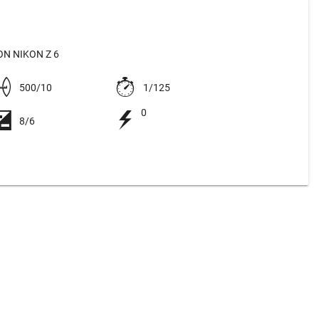
N NIKON Z 6
500/10
1/125
0
8/6