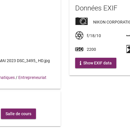
Données EXIF
NIKON CORPORATIO
f/18/10
2200
AI 2023 DSC_3495_ HD.jpg
Show EXIF data
atiques
/
Entrepreneuriat
Salle de cours