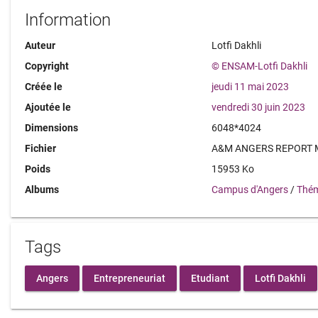
Information
Auteur
Lotfi Dakhli
Copyright
© ENSAM-Lotfi Dakhli
Créée le
jeudi 11 mai 2023
Ajoutée le
vendredi 30 juin 2023
Dimensions
6048*4024
Fichier
A&M ANGERS REPORT M
Poids
15953 Ko
Albums
Campus d'Angers
/
Thém
Tags
Angers
Entrepreneuriat
Etudiant
Lotfi Dakhli