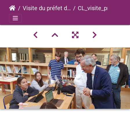
Visite du préfet de Saône-et-Loire
CL_visite_prefet_saone_loire_2023_0010