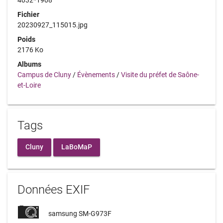
Fichier
20230927_115015.jpg
Poids
2176 Ko
Albums
Campus de Cluny
/
Évènements
/
Visite du préfet de Saône-
et-Loire
Tags
Cluny
LaBoMaP
Données EXIF
samsung SM-G973F