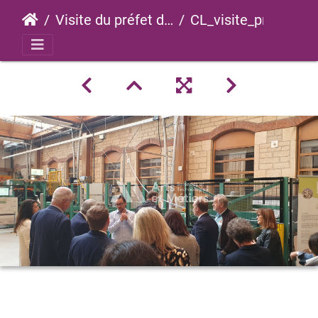
Visite du préfet de Saône-et-Loire
CL_visite_prefet_saone_loire_2023_0017