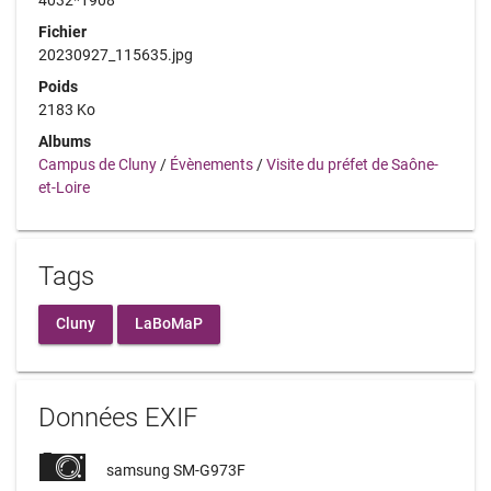
Fichier
20230927_115635.jpg
Poids
2183 Ko
Albums
Campus de Cluny
/
Évènements
/
Visite du préfet de Saône-
et-Loire
Tags
Cluny
LaBoMaP
Données EXIF
samsung SM-G973F