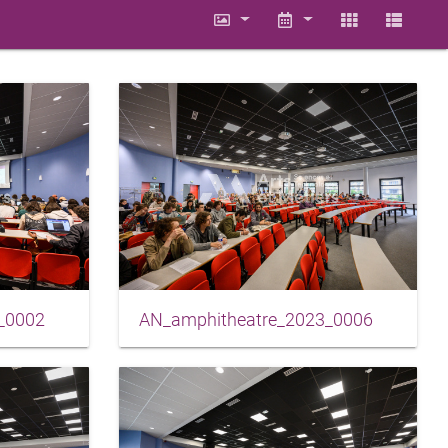
_0002
AN_amphitheatre_2023_0006