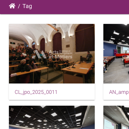
Tag
CL_jpo_2025_0011
AN_amph