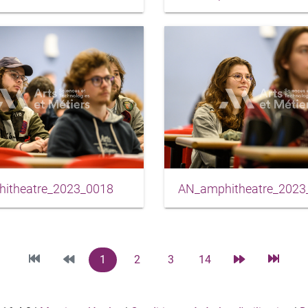
itheatre_2023_0018
AN_amphitheatre_2023
1
2
3
14