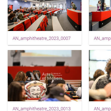
AN_amphitheatre_2023_0007
AN_amph
AN_amphitheatre_2023_0013
AN_amph