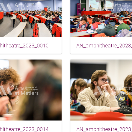
itheatre_2023_0010
AN_amphitheatre_2023
itheatre_2023_0014
AN_amphitheatre_2023