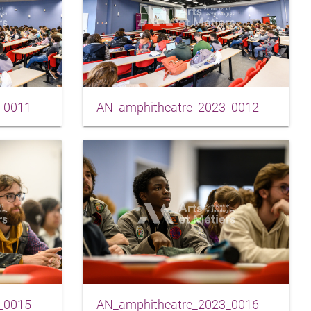
AN_amphitheatre_2023_0012
_0011
_0015
AN_amphitheatre_2023_0016