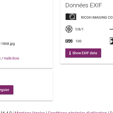
Données EXIF
RICOH IMAGING COM
f/8/1
100
 -1868.jpg
Show EXIF data
x
/
Halle Bois
rguier