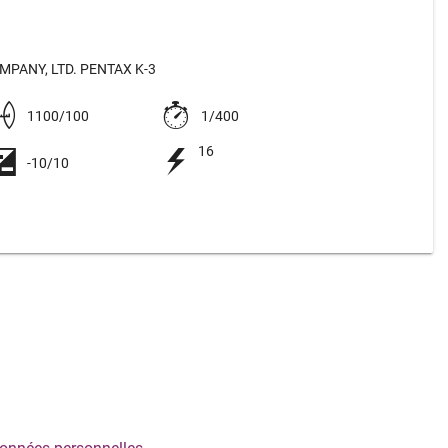
PANY, LTD. PENTAX K-3
1100/100
1/400
16
-10/10