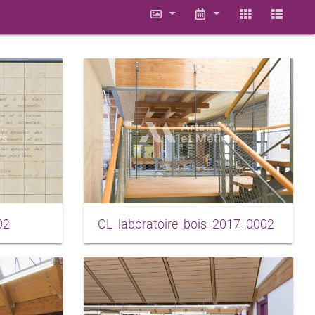
02
CL_laboratoire_bois_2017_0002