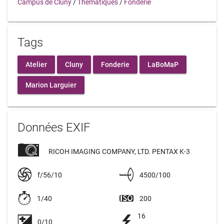
Campus de Cluny
/
Thématiques
/
Fonderie
Tags
Atelier
Cluny
Fonderie
LaBoMaP
Marion Larguier
Données EXIF
RICOH IMAGING COMPANY, LTD. PENTAX K-3
f/56/10
4500/100
1/40
200
16
0/10