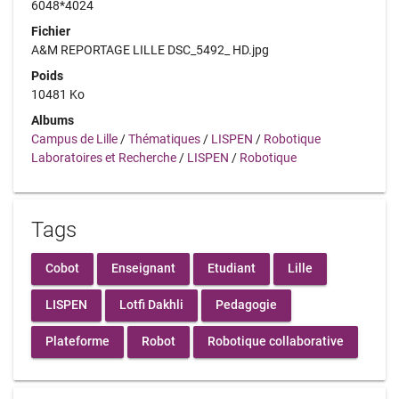
6048*4024
Fichier
A&M REPORTAGE LILLE DSC_5492_ HD.jpg
Poids
10481 Ko
Albums
Campus de Lille
/
Thématiques
/
LISPEN
/
Robotique
Laboratoires et Recherche
/
LISPEN
/
Robotique
Tags
Cobot
Enseignant
Etudiant
Lille
LISPEN
Lotfi Dakhli
Pedagogie
Plateforme
Robot
Robotique collaborative