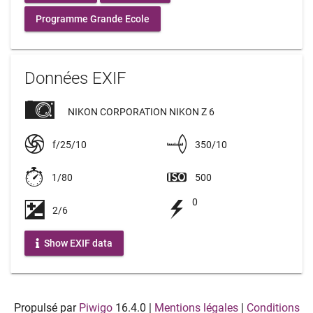
Programme Grande Ecole
Données EXIF
NIKON CORPORATION NIKON Z 6
f/25/10
350/10
1/80
500
0
2/6
Show EXIF data
Propulsé par
Piwigo
16.4.0
|
Mentions légales
|
Conditions