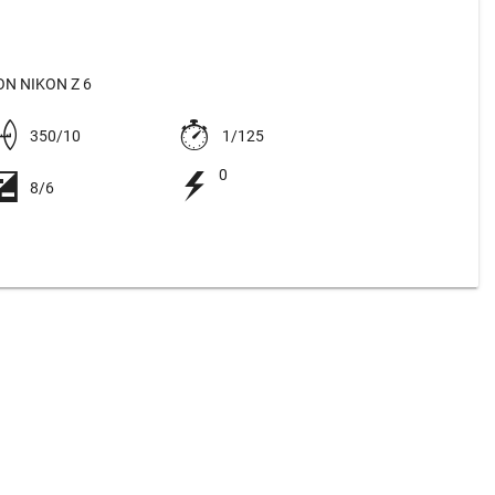
N NIKON Z 6
350/10
1/125
0
8/6