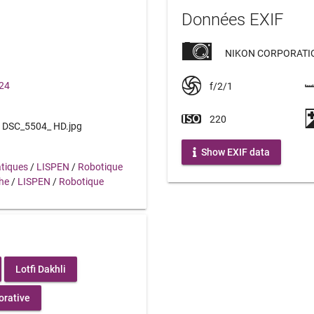
Données EXIF
NIKON CORPORATIO
024
f/2/1
220
DSC_5504_ HD.jpg
Show EXIF data
tiques
/
LISPEN
/
Robotique
che
/
LISPEN
/
Robotique
Lotfi Dakhli
orative