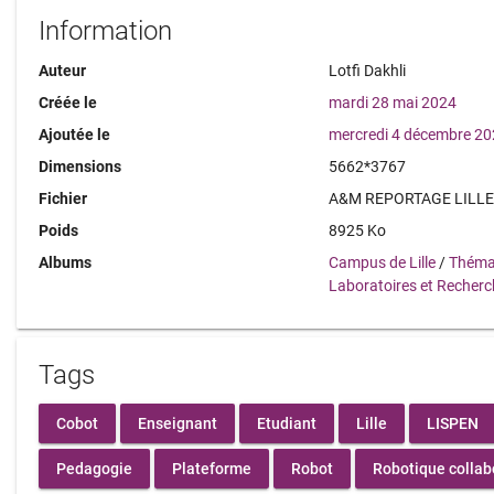
Information
Auteur
Lotfi Dakhli
Créée le
mardi 28 mai 2024
Ajoutée le
mercredi 4 décembre 2
Dimensions
5662*3767
Fichier
A&M REPORTAGE LILLE 
Poids
8925 Ko
Albums
Campus de Lille
/
Théma
Laboratoires et Recher
Tags
Cobot
Enseignant
Etudiant
Lille
LISPEN
Pedagogie
Plateforme
Robot
Robotique collab