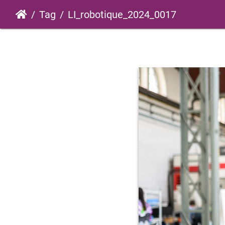
Tag
LI_robotique_2024_0017