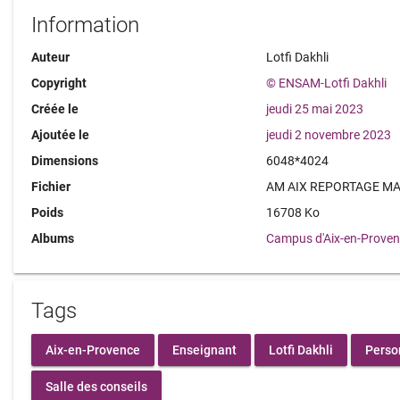
Information
Auteur
Lotfi Dakhli
Copyright
© ENSAM-Lotfi Dakhli
Créée le
jeudi 25 mai 2023
Ajoutée le
jeudi 2 novembre 2023
Dimensions
6048*4024
Fichier
AM AIX REPORTAGE MAI
Poids
16708 Ko
Albums
Campus d'Aix-en-Prove
Tags
Aix-en-Provence
Enseignant
Lotfi Dakhli
Perso
Salle des conseils