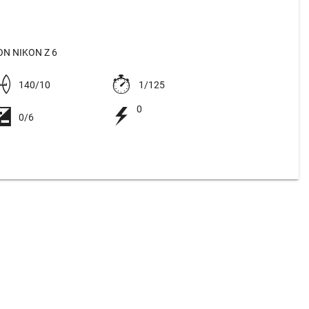
N NIKON Z 6
140/10
1/125
0
0/6