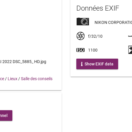
Données EXIF
NIKON CORPORATIO
f/32/10
1100
 2022 DSC_5885_ HD.jpg
Show EXIF data
nce
/
Lieux
/
Salle des conseils
nnel