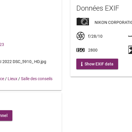
Données EXIF
NIKON CORPORATIO
f/28/10
023
2800
 2022 DSC_5910_ HD.jpg
Show EXIF data
nce
/
Lieux
/
Salle des conseils
nnel