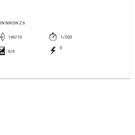
N NIKON Z 6
140/10
1/200
0
6/6