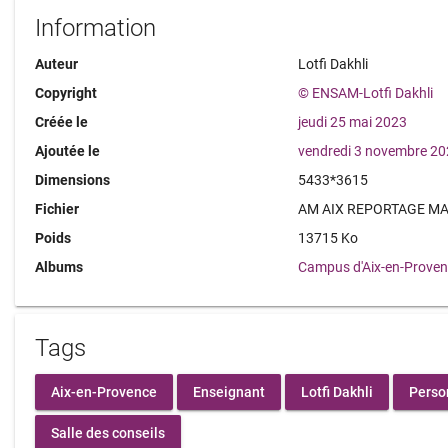
Information
Auteur
Lotfi Dakhli
Copyright
© ENSAM-Lotfi Dakhli
Créée le
jeudi 25 mai 2023
Ajoutée le
vendredi 3 novembre 2
Dimensions
5433*3615
Fichier
AM AIX REPORTAGE MAI
Poids
13715 Ko
Albums
Campus d'Aix-en-Prove
Tags
Aix-en-Provence
Enseignant
Lotfi Dakhli
Perso
Salle des conseils