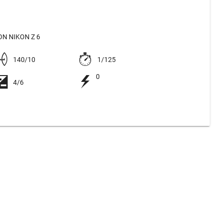
N NIKON Z 6
140/10
1/125
0
4/6