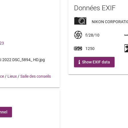
Données EXIF
NIKON CORPORATIO
f/28/10
023
1250
 2022 DSC_5894_ HD.jpg
Show EXIF data
nce
/
Lieux
/
Salle des conseils
nnel