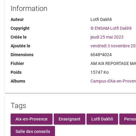
Information
Auteur
Lotfi Dakhli
Copyright
© ENSAM-Lotfi Dakhli
Créée le
jeudi 25 mai 2023
Ajoutée le
vendredi 3 novembre 2
Dimensions
6048*4024
Fichier
AM AIX REPORTAGE MAI
Poids
15747 Ko
Albums
Campus d'Aix-en-Prove
Tags
Aix-en-Provence
Enseignant
Lotfi Dakhli
Perso
Salle des conseils