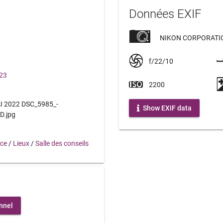
Données EXIF
NIKON CORPORATIO
f/22/10
023
2200
 2022 DSC_5985_-
Show EXIF data
D.jpg
nce
/
Lieux
/
Salle des conseils
nnel