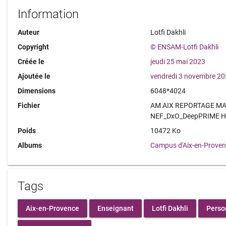
Information
Auteur
Lotfi Dakhli
Copyright
© ENSAM-Lotfi Dakhli
Créée le
jeudi 25 mai 2023
Ajoutée le
vendredi 3 novembre 2
Dimensions
6048*4024
Fichier
AM AIX REPORTAGE MAI
NEF_DxO_DeepPRIME H
Poids
10472 Ko
Albums
Campus d'Aix-en-Prove
Tags
Aix-en-Provence
Enseignant
Lotfi Dakhli
Perso