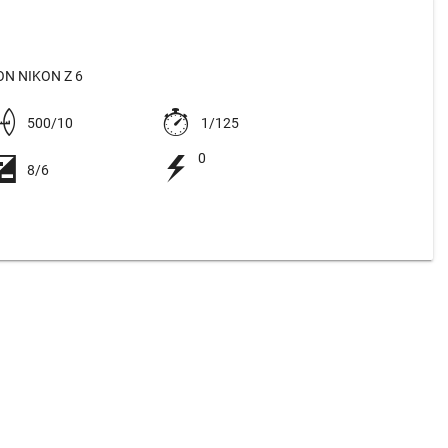
N NIKON Z 6
500/10
1/125
0
8/6