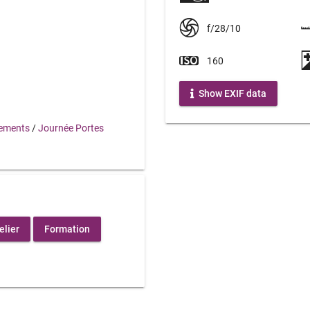
f/28/10
160
Show EXIF data
ements
/
Journée Portes
elier
Formation