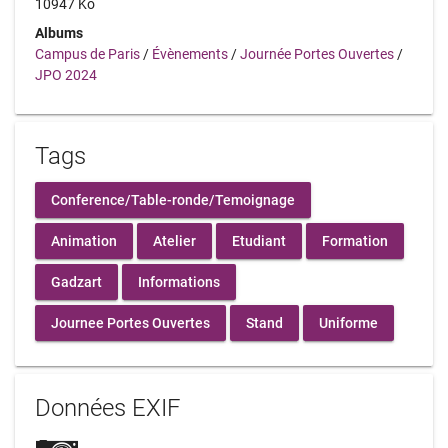
10947 Ko
Albums
Campus de Paris
/
Évènements
/
Journée Portes Ouvertes
/
JPO 2024
Tags
Conference/Table-ronde/Temoignage
Animation
Atelier
Etudiant
Formation
Gadzart
Informations
Journee Portes Ouvertes
Stand
Uniforme
Données EXIF