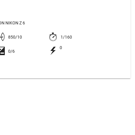
N NIKON Z 6
850/10
1/160
0
0/6