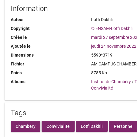
Information
Auteur
Lotfi Dakhli
Copyright
© ENSAM-Lotfi Dakhli
Créée le
mardi 27 septembre 20
Ajoutée le
jeudi 24 novembre 2022
Dimensions
5590*3719
Fichier
AM CAMPUS CHAMBERY 
Poids
8785 Ko
Albums
Institut de Chambéry
/
T
Convivialité
Tags
Chambery
Convivialite
Lotfi Dakhli
Personnel