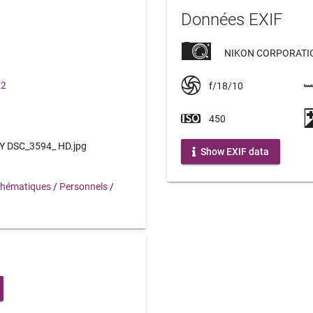
Données EXIF
NIKON CORPORATIO
22
f/18/10
450
DSC_3594_ HD.jpg
Show EXIF data
hématiques
/
Personnels
/