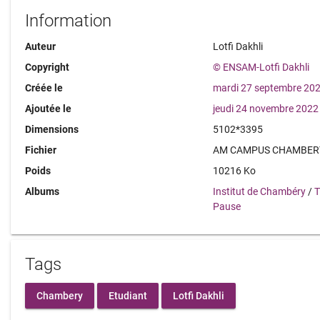
Information
Auteur
Lotfi Dakhli
Copyright
© ENSAM-Lotfi Dakhli
Créée le
mardi 27 septembre 20
Ajoutée le
jeudi 24 novembre 2022
Dimensions
5102*3395
Fichier
AM CAMPUS CHAMBERY 
Poids
10216 Ko
Albums
Institut de Chambéry
/
T
Pause
Tags
Chambery
Etudiant
Lotfi Dakhli