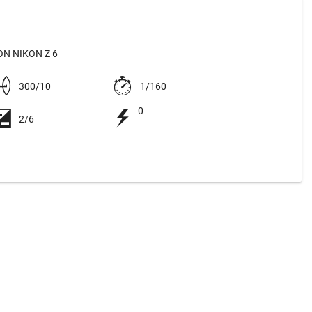
N NIKON Z 6
300/10
1/160
0
2/6