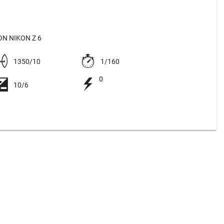
N NIKON Z 6
1350/10
1/160
0
10/6