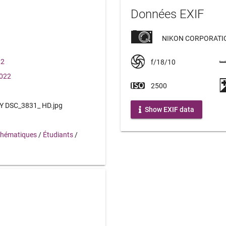
Données EXIF
NIKON CORPORATIO
22
f/18/10
2022
2500
DSC_3831_ HD.jpg
Show EXIF data
hématiques
/
Étudiants
/